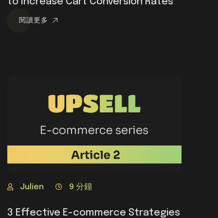
to Increase Cart Conversion Rates
閱讀更多
Julien
9 分鐘
3 Effective E-commerce Strategies