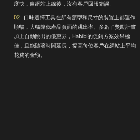
度快，自網站上線後，沒有客戶回報錯誤。
02
口味選擇工具在所有類型和尺寸的裝置上都運作
順暢，大幅降低產品頁面的跳出率。多虧了獎勵計畫
加上自動跳出的優惠券，Habibi的促銷方案效果極
佳，且能隨著時間延長，提高每位客戶在網站上平均
花費的金額。
03
付款流程順暢。由於採用綠界科技的ATM轉帳功
能，Habibi不再需要核對和確認每一筆訂單的轉帳是
否收到，現在這項流程已可自動完成。綠界科技還提
供電子發票，Habibi不需要印出紙本發票寄給客戶。
每筆訂單的電子發票會直接在線上生成，用電子郵件
寄給客戶，不需要任何人工執行。
04
網站上的視覺圖像兼具高畫質和洗鍊感，與網頁
設計完美契合。美學設計傳達品牌價值，與客戶購買